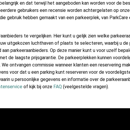
belangrijk en dat terwijl het aangeboden kan worden voor de bes
or eerdere gebruikers een recensie worden achtergelaten op onze
n, die gebruik hebben gemaakt van een parkeerplek, van ParkCare 
anbieders te vergelijken. Hier kunt u gelijk zien welke parkeera
 uw uitgekozen luchthaven of plaats te selecteren, waarbij u de 
od aan parkeeraanbieders. Op deze manier kunt u voor uzelf bepal
met de laagste prijsgarantie. De parkeerplekken kunnen voorde
en. We ontvangen commissie wanneer klanten een reservering ma
vens voor dat u een parking kunt reserveren voor de voordeligste 
waarin u persoonlijke gegevens en informatie over de parkeeraa
ntenservice
of kijk bij onze
FAQ
(veelgestelde vragen).