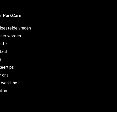
r ParkCare
lgestelde vragen
tner worden
liate
tact
g
keertips
r ons
 werkt het
ofon