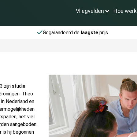
Vliegvelden
Hoe werk
Gegarandeerd de
laagste
prijs
3 zijn studie
 Groningen. Theo
 in Nederland en
eermogelijkheden
tspaden, het viel
orden aangeboden.
r is hij begonnen