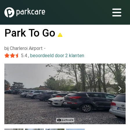
Park To Go
bij Charleroi Airport
-
5.4
,
beoordeeld door 2 klanten