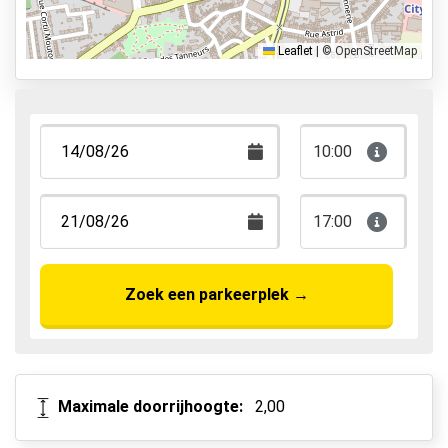
Park & Walk
Park, Sleep & Fly
Leaflet
|
© OpenStreetMap
10:00
17:00
Zoek een parkeerplek
→
Maximale doorrijhoogte:
2,00