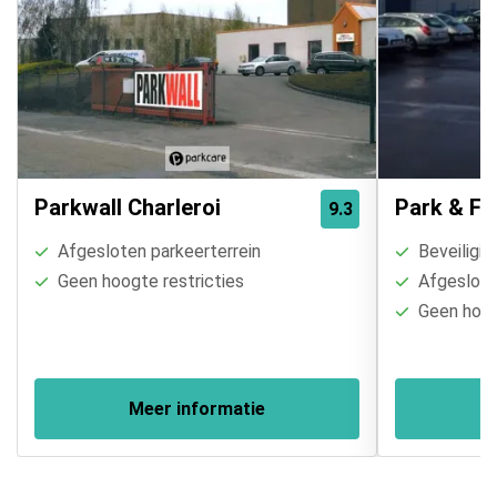
Parkwall Charleroi
Park & Fly
9.3
Afgesloten parkeerterrein
Beveiligin
Geen hoogte restricties
Afgesloten
Geen hoogt
Meer informatie