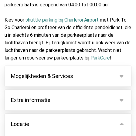
parkeerplaats is geopend van 04:00 tot 00:00 uur.
Kies voor
shuttle parking bij Charleroi Airport
met Park To
Go Charleroi en profiteer van de efficiënte pendeldienst, die
u in slechts 6 minuten van de parkeerplaats naar de
luchthaven brengt. Bij terugkomst wordt u ook weer van de
luchthaven naar de parkeerplaats gebracht. Wacht niet
langer en reserveer uw parkeerplaats bij
ParkCare
!
Mogelijkheden & Services
Mogelijkheden
Extra informatie
Binnen parkeren
Autosleutels behouden
De pendeldienst is inbegrepen voor 4 personen.
Voor elke extra persoon betaalt u een toeslag van
Locatie
Asfalt of bestrating
€5,- per persoon. Tip: zet de passagiers eerst af op
Camerabewaking