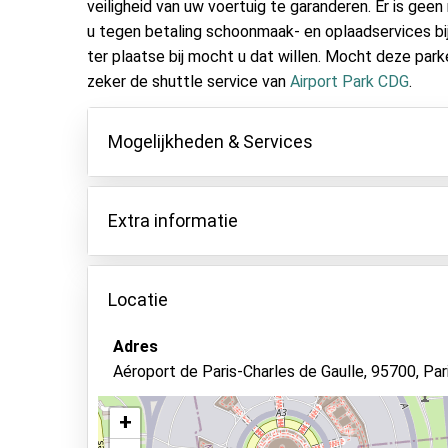
veiligheid van uw voertuig te garanderen. Er is gee
u tegen betaling schoonmaak- en oplaadservices bi
ter plaatse bij mocht u dat willen. Mocht deze park
zeker de shuttle service van
Airport Park CDG
.
Mogelijkheden & Services
Mogelijkheden
Extra informatie
Binnen parkeren
Autosleutels behouden
Er geldt een nachttoeslag van €10,- als u aank
07:00.
Locatie
Autowassen
Voor alle aankomsten en/of vertrekken op fees
Camerabewaking
€10,- te worden betaald.
Adres
Voor voertuigen langer dan 4.90 meter betaalt u
Bewaker ter plaatse
Aéroport de Paris-Charles de Gaulle, 95700, Par
Voor zeer grote stukken bagage zoals fietsen 
Status van de auto
van €5,-.
+
Beveiligd parkeren
Als u 60 minuten te laat aankomt, behoudt de p