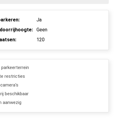
arkeren:
Ja
doorrijhoogte:
Geen
aatsen:
120
 parkeerterrein
e restricties
scamera's
ij beschikbaar
n aanwezig