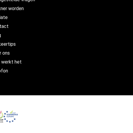
tner worden
liate
tact
g
keertips
r ons
 werkt het
ofon