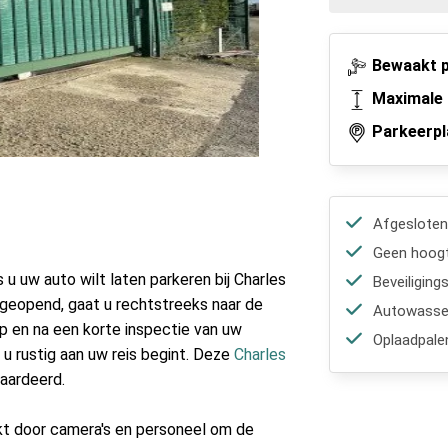
Bewaakt p
Maximale 
Parkeerpl
Afgesloten
Geen hoogt
 u uw auto wilt laten parkeren bij Charles
Beveiliging
k geopend, gaat u rechtstreeks naar de
Autowasser
p en na een korte inspectie van uw
Oplaadpale
l u rustig aan uw reis begint. Deze
Charles
aardeerd.
kt door camera's en personeel om de