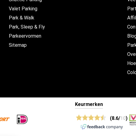
Valet Parking
Par
Park & Walk
Affi
Park, Sleep & Fly
Con
Parkeervormen
Blo
Sitemap
Par
Ove
Hoe
Col
Keurmerken
(8.6/
10
)