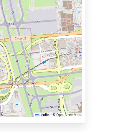
en er €25,- administratiekosten in
bieder betaald te worden.
Leaflet
|
© OpenStreetMap