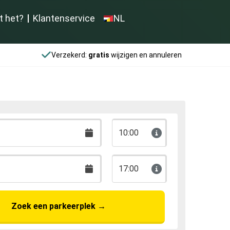
t het?
Klantenservice
NL
Verzekerd:
gratis
wijzigen en annuleren
10:00
17:00
Zoek een parkeerplek
→