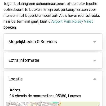
tegen betaling een schoonmaakbeurt of een elektrische
oplaadbeurt te boeken. Er zijn ook parkeerplaatsen voor
mensen met beperkte mobiliteit. Als u liever rechtstreeks
naar de terminal gaat, kunt u
Airport Park Roissy Valet
boeken.
Mogelijkheden & Services
Mogelijkheden
Extra informatie
Binnen parkeren
Autosleutels behouden
Er geldt een nachttoeslag van €10,- als u aankomt
of vertrekt tussen 20:00 en 07:00.
Locatie
Camerabewaking
Voor alle aankomsten en/of vertrekken op
Autowassen
feestdagen en zondagen dient er een toeslag van
Adres
€10,- te worden betaald.
Bewaker ter plaatse
36 chemin de montmeliant, 95380, Louvres
De pendeldienst is inbegrepen voor 4 personen.
Beveiligd parkeren