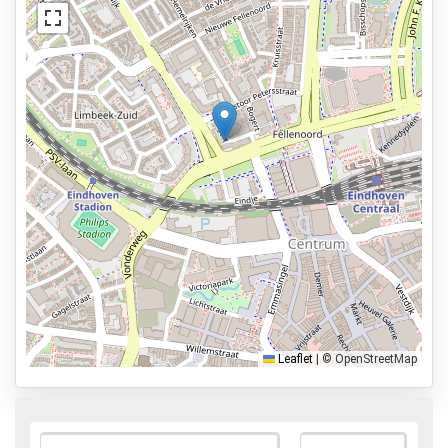
Elektrisch laadstation
Kentekenherkenning
Lift beschikbaar
Beveiligd parkeren
Services
24 uur per dag geopend
Vooraf reserveren
7,5km naar vertrekhal
Parkeervormen
Shuttle Parking
Leaflet
|
© OpenStreetMap
Valet Parking
Park & Walk