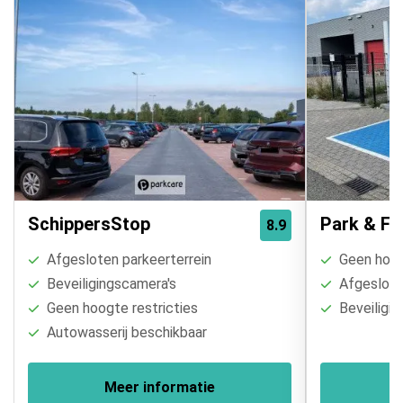
SchippersStop
Park & Fl
8.9
Afgesloten parkeerterrein
Geen hoogt
Beveiligingscamera's
Afgesloten
Geen hoogte restricties
Beveiligin
Autowasserij beschikbaar
Meer informatie