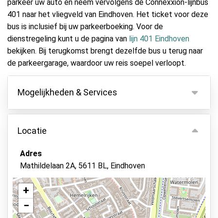
parkeer uw auto en neem vervolgens de Connexxion-lijnbus
401 naar het vliegveld van Eindhoven. Het ticket voor deze
bus is inclusief bij uw parkeerboeking. Voor de
dienstregeling kunt u de pagina van
lijn 401 Eindhoven
bekijken. Bij terugkomst brengt dezelfde bus u terug naar
de parkeergarage, waardoor uw reis soepel verloopt.
Mogelijkheden & Services
Mogelijkheden
Locatie
Binnen parkeren
Autosleutels behouden
Adres
Mathildelaan 2A, 5611 BL, Eindhoven
Asfalt of bestrating
Camerabewaking
+
Parkeerplek voor mindervaliden
−
Bekijk op kaart