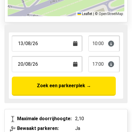
Park & Walk
Park, Sleep & Fly
Leaflet
|
© OpenStreetMap
10:00
17:00
Zoek een parkeerplek
→
Maximale doorrijhoogte:
2,10
Bewaakt parkeren:
Ja