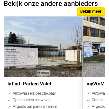
Bekijk onze andere aanbieders
Bekijk meer
Infiniti Parken Valet
myWoMo P
Autowasserij beschikbaar
Autowasse
Oplaadpalen aanwezig
Geen hoogt
Afgesloten parkeerterrein
Afgesloten