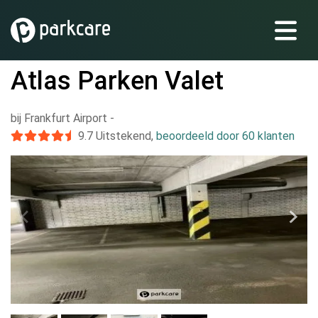
Atlas Parken Valet
bij Frankfurt Airport
-
9.7
Uitstekend
,
beoordeeld door 60 klanten