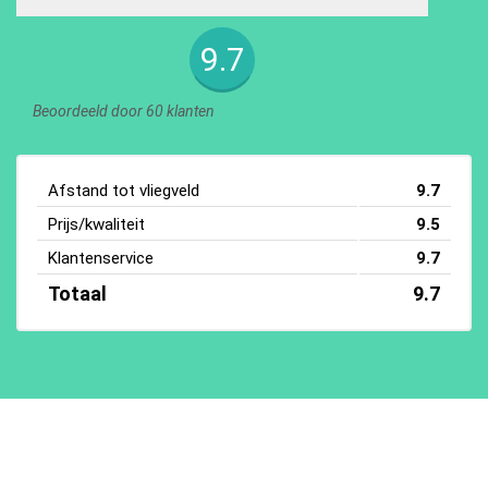
9.7
Beoordeeld door 60 klanten
Afstand tot vliegveld
9.7
Prijs/kwaliteit
9.5
Klantenservice
9.7
Totaal
9.7