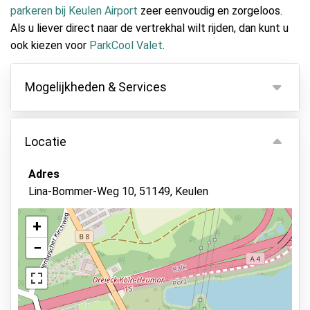
parkeren bij Keulen Airport
zeer eenvoudig en zorgeloos.
Als u liever direct naar de vertrekhal wilt rijden, dan kunt u
ook kiezen voor
ParkCool Valet
.
Mogelijkheden & Services
Mogelijkheden
Locatie
Binnen parkeren
Autosleutels behouden
Adres
Lina-Bommer-Weg 10, 51149, Keulen
Camerabewaking
Bewaker ter plaatse
+
Beveiligd parkeren
−
Bekijk op kaart
Status van de auto
Verlicht terrein