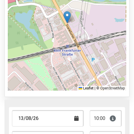
Services
24 uur per dag geopend
Vooraf reserveren
7,2km naar vertrekhal
Parkeervormen
Shuttle Parking
Valet Parking
Park & Walk
Leaflet
|
© OpenStreetMap
Park, Sleep & Fly
10:00