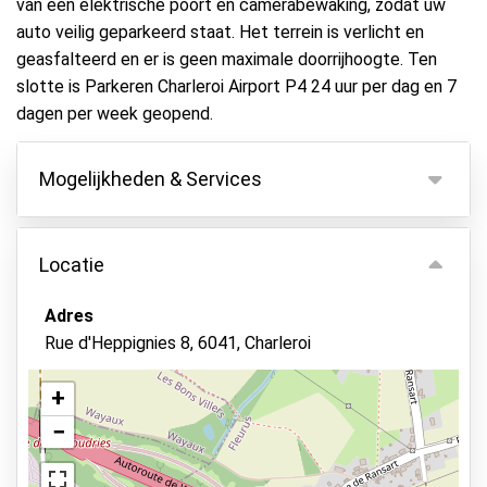
van een elektrische poort en camerabewaking, zodat uw
auto veilig geparkeerd staat. Het terrein is verlicht en
geasfalteerd en er is geen maximale doorrijhoogte. Ten
slotte is Parkeren Charleroi Airport P4 24 uur per dag en 7
dagen per week geopend.
Mogelijkheden & Services
Mogelijkheden
Locatie
Binnen parkeren
Autosleutels behouden
Adres
Rue d'Heppignies 8, 6041, Charleroi
Beveiligd parkeren
Asfalt of bestrating
+
Camerabewaking
−
Bekijk op kaart
Verlicht terrein