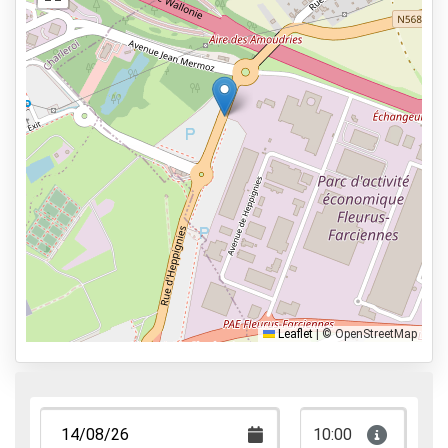
Parkeerplek voor mindervaliden
Kentekenherkenning
Services
24 uur per dag geopend
Vooraf reserveren
1km lopen van de vertrekhal
Parkeervormen
Shuttle Parking
Valet Parking
Leaflet
|
© OpenStreetMap
Park & Walk
Park, Sleep & Fly
10:00