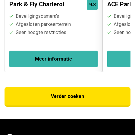
Park & Fly Charleroi
ACE Park
9.3
Beveiligingscamera's
Beveiligin
Afgesloten parkeerterrein
Afgesloten
Geen hoogte restricties
Geen hoogt
Meer informatie
Verder zoeken