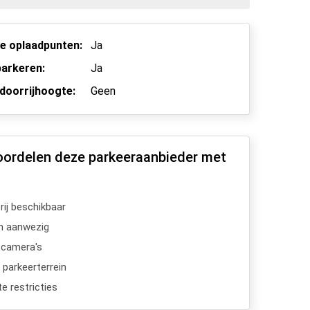
he oplaadpunten:
Ja
arkeren:
Ja
doorrijhoogte:
Geen
oordelen deze parkeeraanbieder met
ij beschikbaar
n aanwezig
scamera's
 parkeerterrein
e restricties