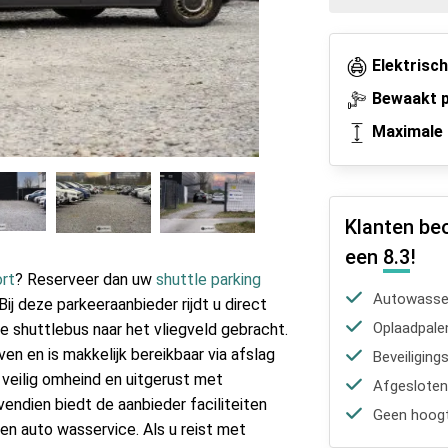
Elektrisc
Bewaakt p
Maximale 
Klanten be
een
8.3
!
ort
? Reserveer dan uw
shuttle parking
Autowasser
ij deze parkeeraanbieder rijdt u direct
Oplaadpale
e shuttlebus naar het vliegveld gebracht.
n en is makkelijk bereikbaar via afslag
Beveiliging
 veilig omheind en uitgerust met
Afgesloten
ndien biedt de aanbieder faciliteiten
Geen hoogt
en auto wasservice. Als u reist met