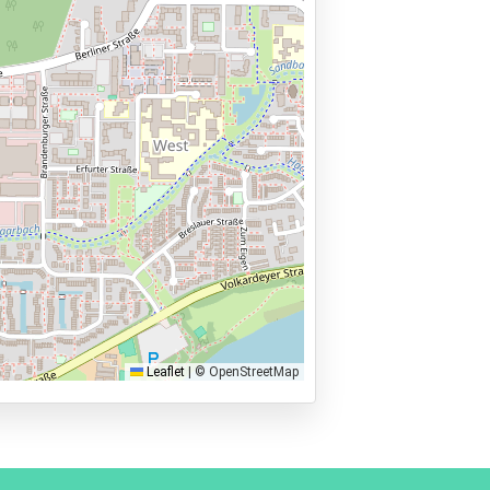
Leaflet
|
© OpenStreetMap