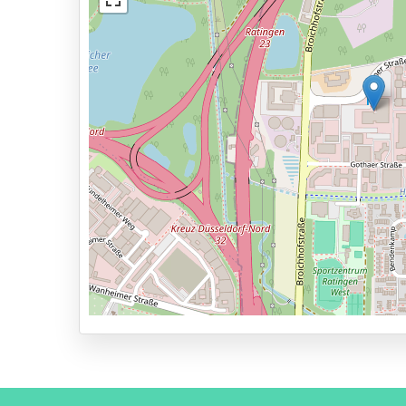
Services
24 uur per dag geopend
Vooraf reserveren
3,5km naar vertrekhal
Parkeervormen
Shuttle Parking
Valet Parking
Park & Walk
Park, Sleep & Fly