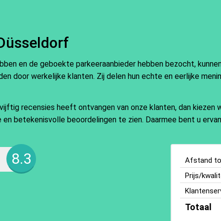
Düsseldorf
ebben en de geboekte parkeeraanbieder hebben bezocht, kunnen e
en door werkelijke klanten. Zij delen hun echte en eerlijke meni
ftig recensies heeft ontvangen van onze klanten, dan kiezen wi
ate en betekenisvolle beoordelingen te zien. Daarmee bent u ervan
8.3
Afstand tot
Prijs/kwalit
Klantenser
Totaal