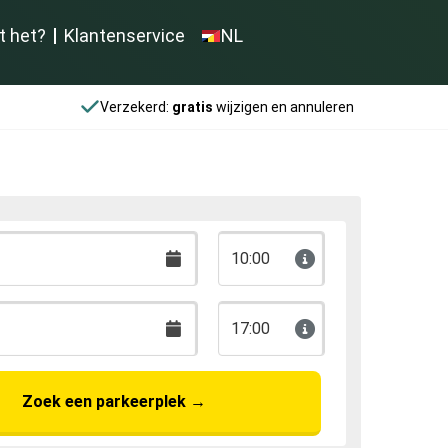
t het?
Klantenservice
NL
Verzekerd:
gratis
wijzigen en annuleren
10:00
17:00
Zoek een parkeerplek
→