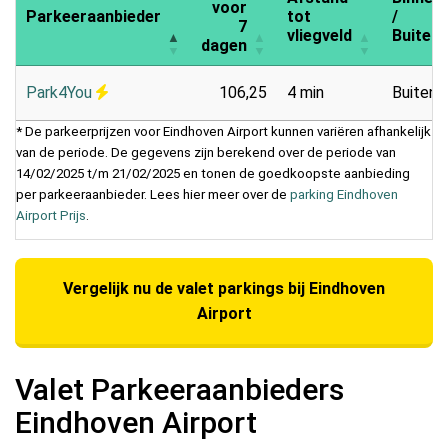
voor
Parkeeraanbieder
tot
/
7
vliegveld
Buiten
dagen
Park4You
106,25
4 min
Buiten
* De parkeerprijzen voor Eindhoven Airport kunnen variëren afhankelijk
van de periode. De gegevens zijn berekend over de periode van
14/02/2025 t/m 21/02/2025 en tonen de goedkoopste aanbieding
per parkeeraanbieder. Lees hier meer over de
parking Eindhoven
Airport Prijs
.
Vergelijk nu de valet parkings bij Eindhoven
Airport
Valet Parkeeraanbieders
Eindhoven Airport