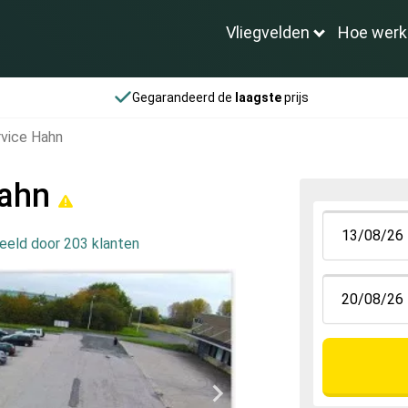
Vliegvelden
Hoe werk
Gegarandeerd de
laagste
prijs
rvice Hahn
Hahn
eeld door 203 klanten