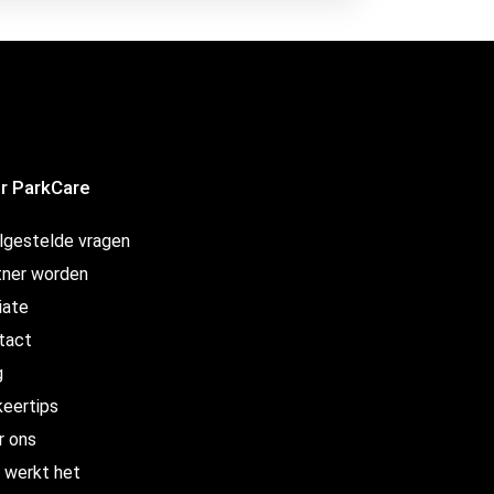
r ParkCare
lgestelde vragen
tner worden
liate
tact
g
keertips
r ons
 werkt het