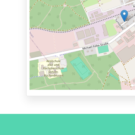
4km naar vertrekhal
Parkeervormen
Shuttle Parking
Valet Parking
Park & Walk
Park, Sleep & Fly