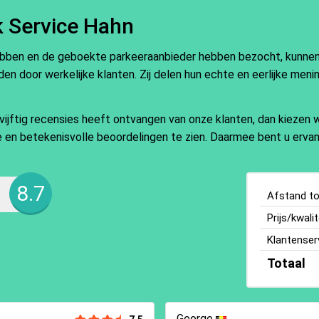
k Service Hahn
ebben en de geboekte parkeeraanbieder hebben bezocht, kunnen e
en door werkelijke klanten. Zij delen hun echte en eerlijke meni
ftig recensies heeft ontvangen van onze klanten, dan kiezen wi
ate en betekenisvolle beoordelingen te zien. Daarmee bent u ervan
8.7
Afstand tot
Prijs/kwalit
Klantenser
Totaal
George