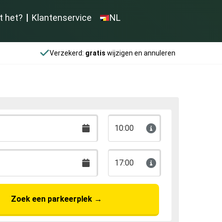
t het?
Klantenservice
NL
Verzekerd:
gratis
wijzigen en annuleren
10:00
17:00
Zoek een parkeerplek
→