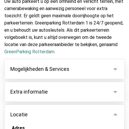
Uw auto parkeert u op een omheind en verlicht terrein, met
camerabewaking en aanwezig personeel voor extra
toezicht. Er geldt geen maximale doorrijhoogte op het
parkeerterrein. Greenparking Rotterdam 1 is 24/7 geopend,
en u behoudt uw autosleutels. Als dit parkeerterrein
volgeboekt is, kunt u altijd overwegen om de tweede
locatie van deze parkeeraanbieder te bekijken, genaamd
GreenParking Rotterdam
.
Mogelijkheden & Services
Mogelijkheden
Extra informatie
Binnen parkeren
Autosleutels behouden
Bij deze parkeeraanbieder is het noodzakelijk om
het vluchtnummer door te geven. Zou u dit aan onze
Locatie
Camerabewaking
klantenservice kunnen doorgeven?
Beveiligd parkeren
Alle extra kosten dienen ter plekke aan de
Adres