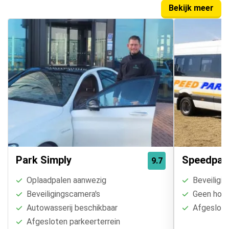
Bekijk meer
Park Simply
Speedpar
9.7
Oplaadpalen aanwezig
Beveiligin
Beveiligingscamera's
Geen hoogt
Autowasserij beschikbaar
Afgesloten
Afgesloten parkeerterrein