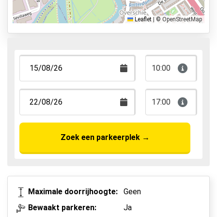
Leaflet
|
© OpenStreetMap
10:00
17:00
Zoek een parkeerplek
→
Maximale doorrijhoogte:
Geen
Bewaakt parkeren:
Ja