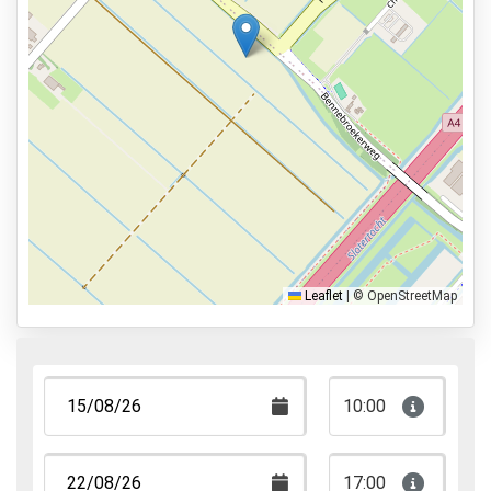
Services
24 uur per dag geopend
Vooraf reserveren
10km naar vertrekhal
Parkeervormen
Shuttle Parking
Valet Parking
Leaflet
|
© OpenStreetMap
Park & Walk
Park, Sleep & Fly
10:00
17:00