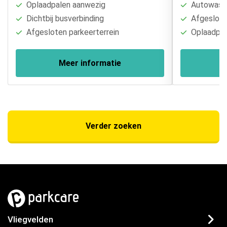
Oplaadpalen aanwezig
Autowasse
Dichtbij busverbinding
Afgesloten
Afgesloten parkeerterrein
Oplaadpal
Meer informatie
Verder zoeken
Vliegvelden