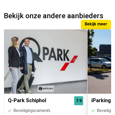
Bekijk onze andere aanbieders
Bekijk meer
Q-Park Schiphol
iParking
7.9
Beveiligingscamera's
Beveiligin