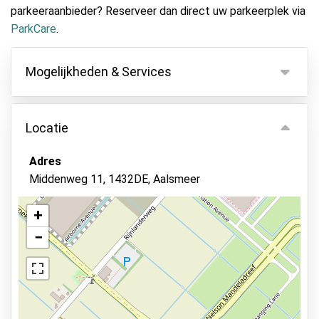
parkeeraanbieder? Reserveer dan direct uw parkeerplek via
ParkCare
.
Mogelijkheden & Services
Mogelijkheden
Locatie
Binnen parkeren
Autosleutels behouden
Adres
Middenweg 11, 1432DE, Aalsmeer
Camerabewaking
Beveiligd parkeren
+
Bewaker ter plaatse
−
Bekijk op kaart
Status van de auto
Autowassen
Elektrisch laadstation