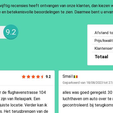
ftig recensies heeft ontvangen van onze klanten, dan kiezen wi
ate en betekenisvolle beoordelingen te zien. Daarmee bent u ervan
9.2
Afstand tot
Prijs/kwalit
Klantenser
Totaal
Smaïl
9.2
Geparkeerd van 18/08/2023 tot 27
ar de flughavenstrasse 104
alles was goed geregeld. 30 
 zijn van Relaxpark. Een
luchthaven om auto over te
iste locatie. Verder kan ik
gecontroleerd. bij terugkoms
s. Het terugbrengen van de