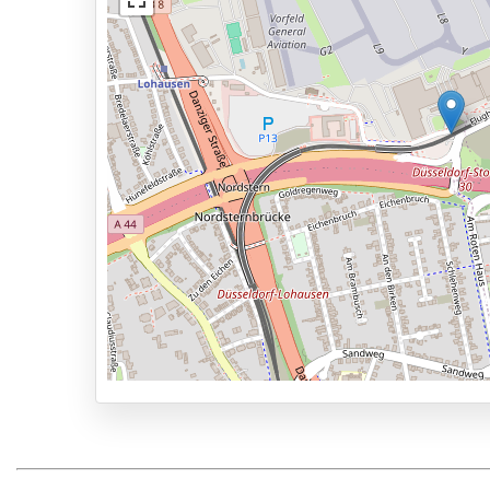
Status van de auto
Voertuig onderhoud mogelijk
Services
Geopend van 03:00 - 00:00
Vooraf reserveren
100m naar vertrekhal
Parkeervormen
Shuttle Parking
Valet Parking
Park & Walk
Park, Sleep & Fly