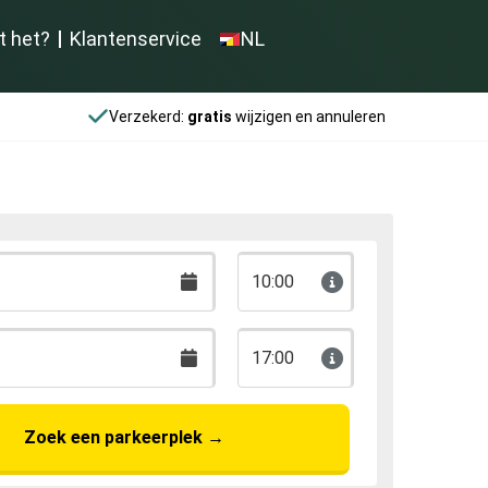
t het?
Klantenservice
NL
Verzekerd:
gratis
wijzigen en annuleren
10:00
17:00
Zoek een parkeerplek
→