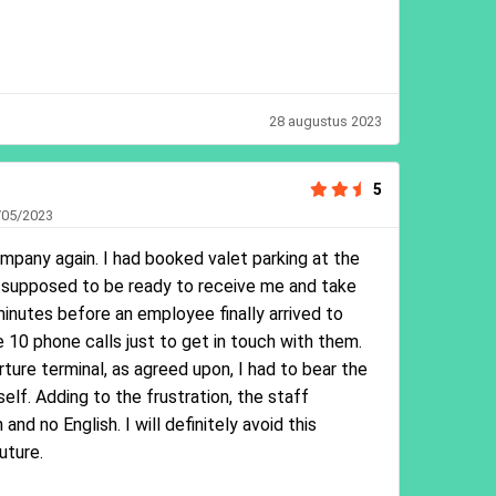
28 augustus 2023
5
/05/2023
ompany again. I had booked valet parking at the
 supposed to be ready to receive me and take
minutes before an employee finally arrived to
e 10 phone calls just to get in touch with them.
ture terminal, as agreed upon, I had to bear the
elf. Adding to the frustration, the staff
d no English. I will definitely avoid this
uture.