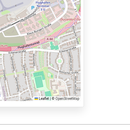
Leaflet
|
© OpenStreetMap