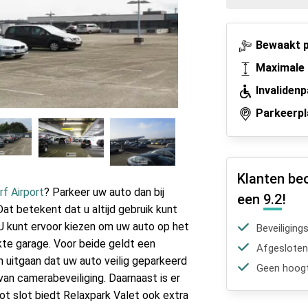
Bewaakt p
Maximale 
Invaliden
Parkeerpl
Klanten be
rf Airport
? Parkeer uw auto dan bij
een
9.2
!
at betekent dat u altijd gebruik kunt
 U kunt ervoor kiezen om uw auto op het
Beveiliging
kte garage. Voor beide geldt een
Afgesloten
n uitgaan dat uw auto veilig geparkeerd
Geen hoogt
 van camerabeveiliging. Daarnaast is er
ot slot biedt Relaxpark Valet ook extra