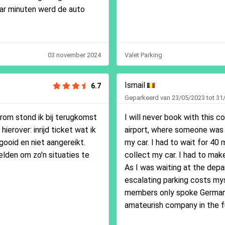
aar minuten werd de auto
03 november 2024
Valet Parking
Ismail
6.7
Geparkeerd van 23/05/2023 tot 31
arom stond ik bij terugkomst
I will never book with this c
erover: inrijd ticket wat ik
airport, where someone was
gooid en niet aangereikt.
my car. I had to wait for 40 
elden om zo'n situaties te
collect my car. I had to mak
As I was waiting at the depar
escalating parking costs mys
members only spoke German an
amateurish company in the f